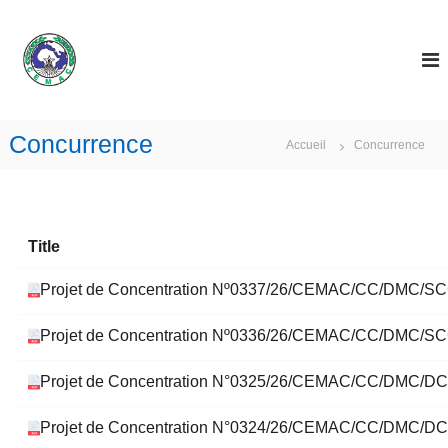
A
l
C
C
o
l
E
m
e
M
m
r
A
u
a
n
C
u
Concurrence
a
Accueil
Concurrence
c
u
t
o
é
n
É
t
c
e
Title
o
n
n
u
o
Projet de Concentration Nº0337/26/CEMAC/CC/DMC/SCC
m
i
Projet de Concentration Nº0336/26/CEMAC/CC/DMC/SCC
q
u
e
Projet de Concentration N°0325/26/CEMAC/CC/DMC/D
e
t
M
Projet de Concentration N°0324/26/CEMAC/CC/DMC/D
o