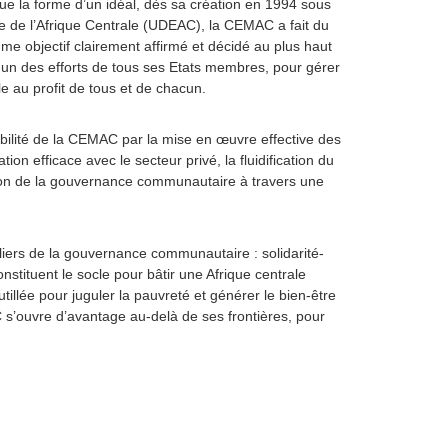
t que la forme d’un idéal, dès sa création en 1994 sous
e de l’Afrique Centrale (UDEAC), la CEMAC a fait du
me objectif clairement affirmé et décidé au plus haut
n des efforts de tous ses Etats membres, pour gérer
e au profit de tous et de chacun.
dibilité de la CEMAC par la mise en œuvre effective des
tion efficace avec le secteur privé, la fluidification du
tion de la gouvernance communautaire à travers une
iliers de la gouvernance communautaire : solidarité-
constituent le socle pour bâtir une Afrique centrale
illée pour juguler la pauvreté et générer le bien-être
C s’ouvre d’avantage au-delà de ses frontières, pour