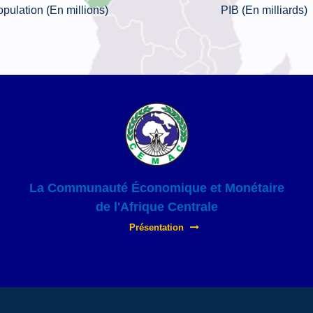
pulation (En millions)
PIB (En milliards)
La Communauté Économique et Monétaire
de l'Afrique Centrale
Présentation