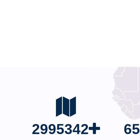
gouvernance statistique inclusive et
transparente en zone CEMAC.
2995342
6