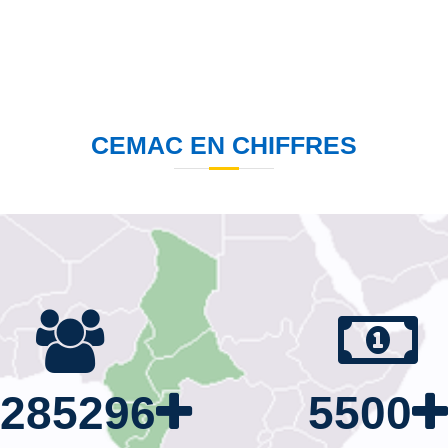
équitable en Afrique Centrale.
CEMAC EN CHIFFRES
5285296
5500