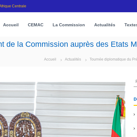
frique Centrale
Accueil
CEMAC
La Commission
Actualités
Textes
ent de la Commission auprès des Etats
Accueil
Actualités
Tournée diplomatique du Pr
R
e
c
h
D
e
r
c
h
e
r