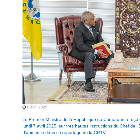
e
e
t
M
o
n
é
t
a
i
r
e
d
e
l
'
A
8 avril 2025
f
r
Le Premier Ministre de la République du Cameroun a reçu
i
lundi 7 avril 2025, sur très hautes instructions du Chef de 
q
d’audience dans ce reportage de la CRTV.
u