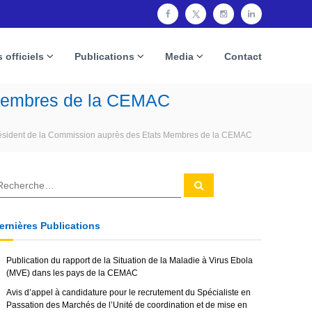
f
t
i
l
a
w
n
i
 officiels
Publications
Media
Contact
c
i
s
n
e
t
t
k
 Membres de la CEMAC
b
t
a
e
o
e
g
d
ésident de la Commission auprès des Etats Membres de la CEMAC
o
r
r
i
k
a
n
m
R
e
c
h
e
ernières Publications
r
c
h
e
Publication du rapport de la Situation de la Maladie à Virus Ebola
r
(MVE) dans les pays de la CEMAC
Avis d’appel à candidature pour le recrutement du Spécialiste en
Passation des Marchés de l’Unité de coordination et de mise en