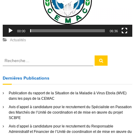
r
e
v
i
d
é
00:00
06:36
o
Actualités
R
R
e
e
c
c
h
e
h
Dernières Publications
r
e
c
h
r
e
Publication du rapport de la Situation de la Maladie à Virus Ebola (MVE)
r
c
dans les pays de la CEMAC
h
Avis d’appel à candidature pour le recrutement du Spécialiste en Passation
e
des Marchés de l’Unité de coordination et de mise en œuvre du projet
r
SCBFE
:
Avis d’appel à candidature pour le recrutement du Responsable
Administratif et Financier de l’Unité de coordination et de mise en œuvre du