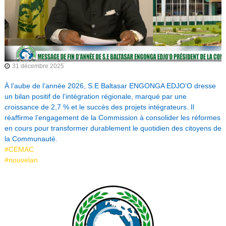
n
é
t
a
i
r
e
31 décembre 2025
d
e
À l’aube de l’année 2026, S.E Baltasar ENGONGA EDJO’O dresse
l
un bilan positif de l’intégration régionale, marqué par une
'
A
croissance de 2,7 % et le succès des projets intégrateurs. Il
f
réaffirme l’engagement de la Commission à consolider les réformes
r
en cours pour transformer durablement le quotidien des citoyens de
i
la Communauté.
q
#CEMAC
u
#nouvelan
e
L
C
e
e
n
c
t
t
r
e
a
u
l