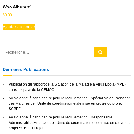
n
Woo Album #1
é
t
$
9.00
a
i
Ajouter au panier
r
e
d
e
R
R
l
e
e
'
c
c
h
A
e
h
f
Dernières Publications
r
r
e
c
h
i
r
e
Publication du rapport de la Situation de la Maladie à Virus Ebola (MVE)
q
r
c
dans les pays de la CEMAC
u
h
e
Avis d’appel à candidature pour le recrutement du Spécialiste en Passation
e
C
des Marchés de l’Unité de coordination et de mise en œuvre du projet
r
e
SCBFE
n
:
t
Avis d’appel à candidature pour le recrutement du Responsable
r
Administratif et Financier de l’Unité de coordination et de mise en œuvre du
a
projet SCBFEu Projet
l